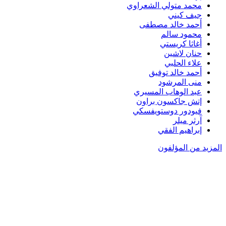
محمد متولي الشعراوي
جيف كيني
أحمد خالد مصطفى
محمود سالم
أغاثا كريستي
حنان لاشين
علاء الحلبي
أحمد خالد توفيق
منى المرشود
عبد الوهاب المسيري
إتش جاكسون براون
فيودور دوستويفسكي
آرثر ميلر
إبراهيم الفقي
المزيد من المؤلفون