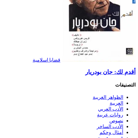
قضايا اسلامية
أقدم لك: جان بودريار
التصنيفات
الظواهر الغريبة‏
العربية
الأدب العربي
روايات عربية
نصوص
الأدب الساخر
أمثال وحكم