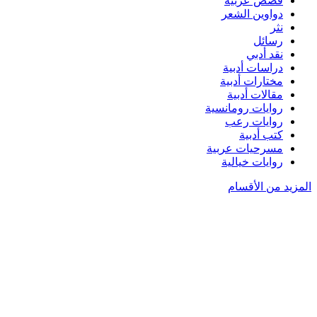
قصص عربية
دواوين الشعر
نثر
رسائل
نقد أدبي
دراسات أدبية
مختارات أدبية
مقالات أدبية
روايات رومانسية
روايات رعب
كتب أدبية
مسرحيات عربية
روايات خيالية
المزيد من الأقسام