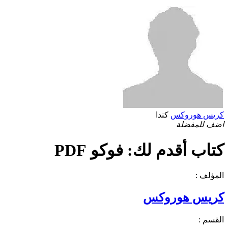
كريس هوروكس
كندا
اضف للمفضلة
كتاب أقدم لك: فوكو PDF
المؤلف :
كريس هوروكس
القسم :