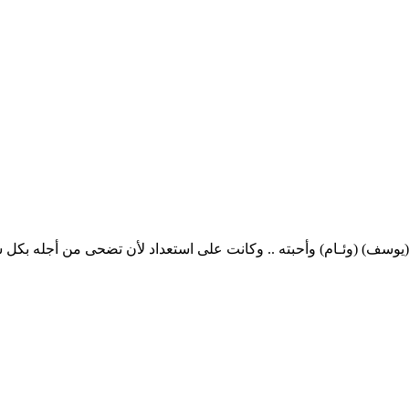
 زهور pdf الكاتب منى منصور أحب (يوسف) (وئـام) وأحبته .. وكانت على استعداد لأن تضح