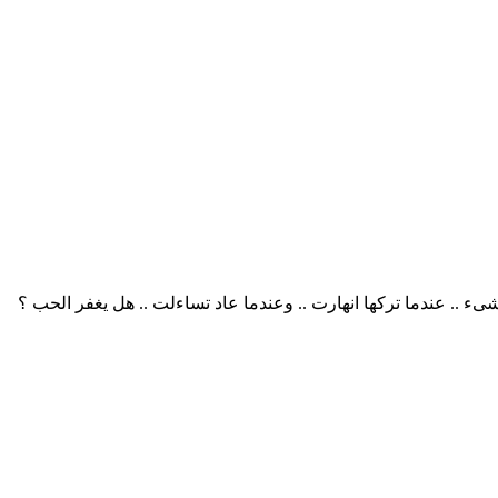
ى من أجله بكل شىء .. عندما تركها انهارت .. وعندما عاد تساءلت .. هل يغفر الحب ؟