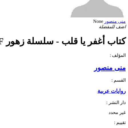
منى منصور
None
اضف للمفضلة
كتاب أغفر يا قلب - سلسلة زهور PDF
المؤلف :
منى منصور
القسم :
روايات عربية
دار النشر :
غير محدد
تقييم :