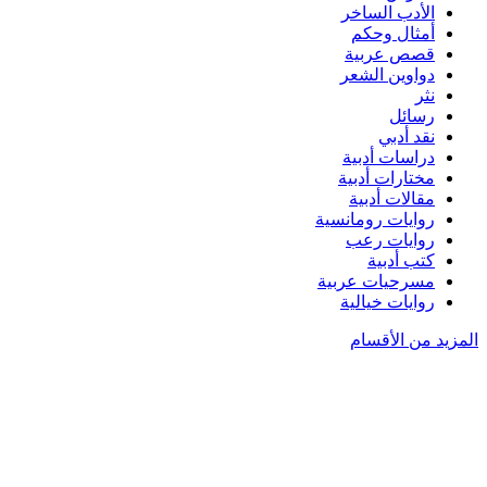
الأدب الساخر
أمثال وحكم
قصص عربية
دواوين الشعر
نثر
رسائل
نقد أدبي
دراسات أدبية
مختارات أدبية
مقالات أدبية
روايات رومانسية
روايات رعب
كتب أدبية
مسرحيات عربية
روايات خيالية
المزيد من الأقسام