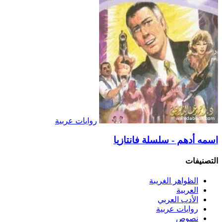
روايات عربية
اسمه أدهم - سلسلة فانتازيا
التصنيفات
الظواهر الغريبة‏
العربية
الأدب العربي
روايات عربية
نصوص