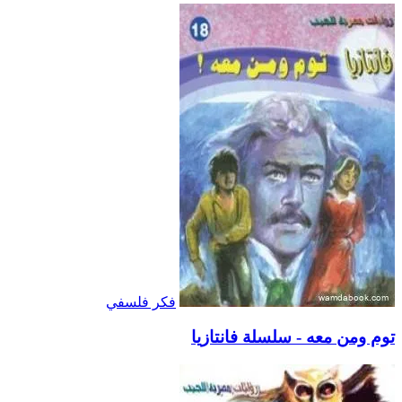
فكر فلسفي
توم ومن معه - سلسلة فانتازيا