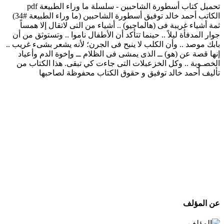
تحميل كتاب أسطورة الشاحبين - سلسلة ما وراء الطبيعة pdf
الكاتب أحمد خالد توفيق أسطورة الشاحبين (ما وراء الطبيعة #34)
ثمة أشياء غريبة فى (هالماجيو) .. أشياء من التى لاتقال إلا همساً
جوار المدفأة ليلاً .. حينما تتأكد أن الأطفال ناموا .. وتستوثق من أن
بابك موصد .. وأن الكلب لا ينبح فى الجرن؛ لأنه يشعر بشىء غريب ..
إنها قصة عن (هو) ــ الذى يمشى فى الظلام ــ وإخوة الدم وأعياد
الخصـوبة .. وكل الخزعبلات التى جاءت كي تبقى. هذا الكتاب من
تأليف أحمد خالد توفيق و حقوق الكتاب محفوظة لصاحبها
عن المؤلف