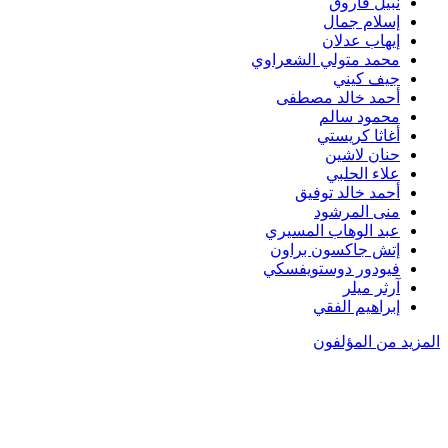
نبيل فاروق
إسلام جمال
إيهاب عدلان
محمد متولي الشعراوي
جيف كيني
أحمد خالد مصطفى
محمود سالم
أغاثا كريستي
حنان لاشين
علاء الحلبي
أحمد خالد توفيق
منى المرشود
عبد الوهاب المسيري
إتش جاكسون براون
فيودور دوستويفسكي
آرثر ميلر
إبراهيم الفقي
المزيد من المؤلفون