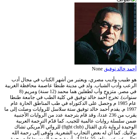
أحمد خالد توفيق
None
هو طبيب وأديب مصري، ويعتبر من أشهر الكتاب في مجال أدب
الرعب وأدب الشباب. ولد في مدينة طنطا عاصمة محافظة الغربية
في مصر. متزوج وأب لطفلين هما محمد (12 سنة) ومريم (8
سنوات). تخرج أحمد خالد توفيق في كلية الطب في جامعة طنطا
عام 1985 م وحصل على الدكتوراه في طب المناطق الحارة عام
1997 م. يقدم أحمد خالد توفيق ستة سلاسل للروايات وصلت إلى ما
يقرب من 236 عددا، وقد قام بترجمة عدد من الروايات الأجنبية
ضمن سلسلة روايات عالمية للجيب. كما قدّم الترجمة العربية
الوحيدة لرواية نادي القتال (fight club) للروائي الأمريكي تشاك
بولانيك. كما أن له بعض التجارب الشعرية. وتُوفى إلى رحمة الله
تعالى عن عمر يناهز 55 عامًا أثر أزمة صحية ألمت به(عليه رحمة