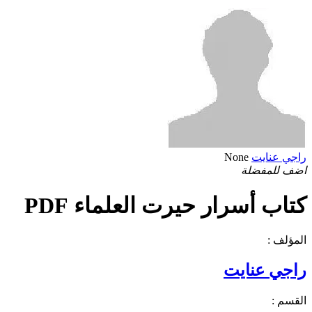
راجي عنايت
None
اضف للمفضلة
كتاب أسرار حيرت العلماء PDF
المؤلف :
راجي عنايت
القسم :