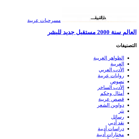
مسرحيات عربية
العالم سنة 2000 مستقبل جديد للبشر
التصنيفات
الظواهر الغريبة‏
العربية
الأدب العربي
روايات عربية
نصوص
الأدب الساخر
أمثال وحكم
قصص عربية
دواوين الشعر
نثر
رسائل
نقد أدبي
دراسات أدبية
مختارات أدبية