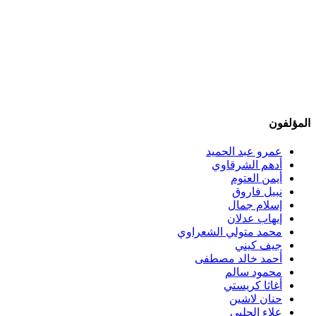
المؤلفون
عمرو عبد الحميد
أدهم الشرقاوي
أيمن العتوم
نبيل فاروق
إسلام جمال
إيهاب عدلان
محمد متولي الشعراوي
جيف كيني
أحمد خالد مصطفى
محمود سالم
أغاثا كريستي
حنان لاشين
علاء الحلبي