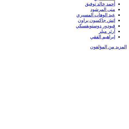
أحمد خالد توفيق
منى المرشود
عبد الوهاب المسيري
إتش جاكسون براون
فيودور دوستويفسكي
آرثر ميلر
إبراهيم الفقي
المزيد من المؤلفون