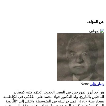
عن المؤلف
جواد علي
None
هو أحد أبرز المؤرخين في العصر الحديث، تُعتَمَد كتبه كمصادر
للباحثين بالتاريخ. ولد الدكتور جواد محمد علي العُقَيْلي في الكاظمية
ببغداد سنة 1907، أكمل دراسته في المتوسطة وانتقل إلى "الثَّانوية
المركزية" حيث كانت الوحيدة حينها ببغداد. وهناك تعرَّف إلى محمد