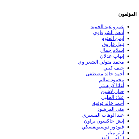
المؤلفون
عمرو عبد الحميد
أدهم الشرقاوي
أيمن العتوم
نبيل فاروق
إسلام جمال
إيهاب عدلان
محمد متولي الشعراوي
جيف كيني
أحمد خالد مصطفى
محمود سالم
أغاثا كريستي
حنان لاشين
علاء الحلبي
أحمد خالد توفيق
منى المرشود
عبد الوهاب المسيري
إتش جاكسون براون
فيودور دوستويفسكي
آرثر ميلر
إبراهيم الفقي