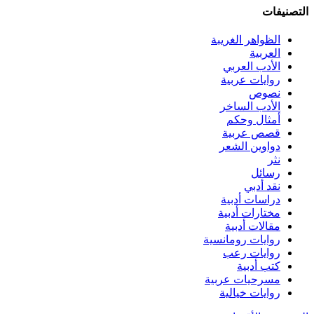
التصنيفات
الظواهر الغريبة‏
العربية
الأدب العربي
روايات عربية
نصوص
الأدب الساخر
أمثال وحكم
قصص عربية
دواوين الشعر
نثر
رسائل
نقد أدبي
دراسات أدبية
مختارات أدبية
مقالات أدبية
روايات رومانسية
روايات رعب
كتب أدبية
مسرحيات عربية
روايات خيالية