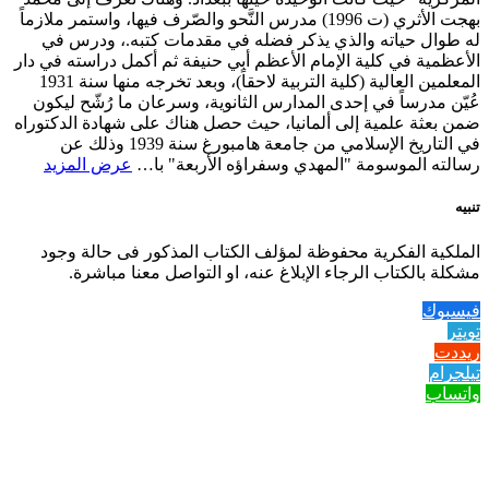
بهجت الأثري (ت 1996) مدرس النَّحو والصّرف فيها، واستمر ملازماً
له طوال حياته والذي يذكر فضله في مقدمات كتبه.، ودرس في
الأعظمية في كلية الإمام الأعظم أبي حنيفة ثم أكمل دراسته في دار
المعلمين العالية (كلية التربية لاحقاً)، وبعد تخرجه منها سنة 1931
عُيّن مدرساً في إحدى المدارس الثانوية، وسرعان ما رُشّح ليكون
ضمن بعثة علمية إلى ألمانيا، حيث حصل هناك على شهادة الدكتوراه
في التاريخ الإسلامي من جامعة هامبورغ سنة 1939 وذلك عن
رسالته الموسومة "المهدي وسفراؤه الأربعة" با…
عرض المزيد
تنبيه
الملكية الفكرية محفوظة لمؤلف الكتاب المذكور فى حالة وجود
مشكلة بالكتاب الرجاء الإبلاغ عنه، او التواصل معنا مباشرة.
فيسبوك
تويتر
ريددت
تيلجرام
واتساب