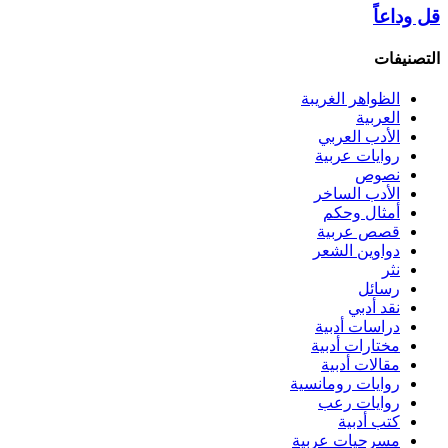
قل وداعاً
التصنيفات
الظواهر الغريبة‏
العربية
الأدب العربي
روايات عربية
نصوص
الأدب الساخر
أمثال وحكم
قصص عربية
دواوين الشعر
نثر
رسائل
نقد أدبي
دراسات أدبية
مختارات أدبية
مقالات أدبية
روايات رومانسية
روايات رعب
كتب أدبية
مسرحيات عربية