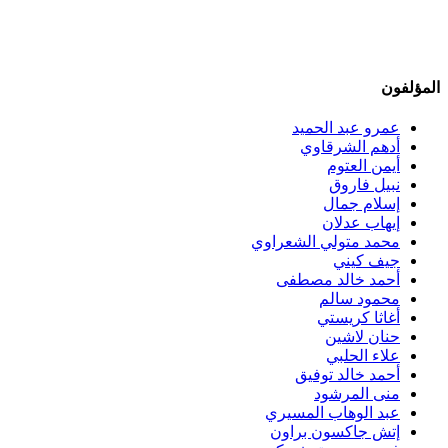
المؤلفون
عمرو عبد الحميد
أدهم الشرقاوي
أيمن العتوم
نبيل فاروق
إسلام جمال
إيهاب عدلان
محمد متولي الشعراوي
جيف كيني
أحمد خالد مصطفى
محمود سالم
أغاثا كريستي
حنان لاشين
علاء الحلبي
أحمد خالد توفيق
منى المرشود
عبد الوهاب المسيري
إتش جاكسون براون