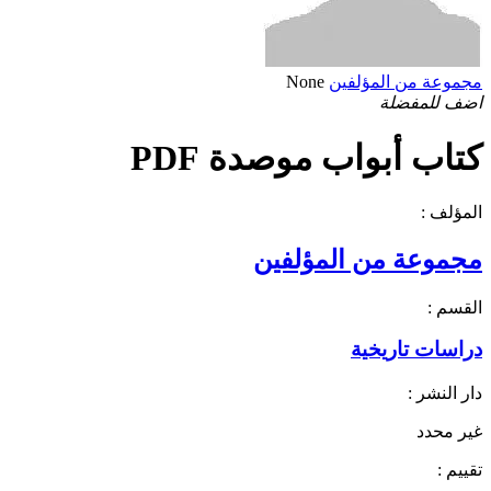
مجموعة من المؤلفين
None
اضف للمفضلة
كتاب أبواب موصدة PDF
المؤلف :
مجموعة من المؤلفين
القسم :
دراسات تاريخية
دار النشر :
غير محدد
تقييم :