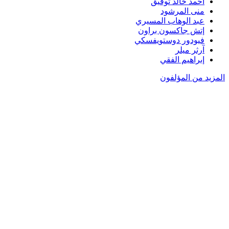
أحمد خالد توفيق
منى المرشود
عبد الوهاب المسيري
إتش جاكسون براون
فيودور دوستويفسكي
آرثر ميلر
إبراهيم الفقي
المزيد من المؤلفون