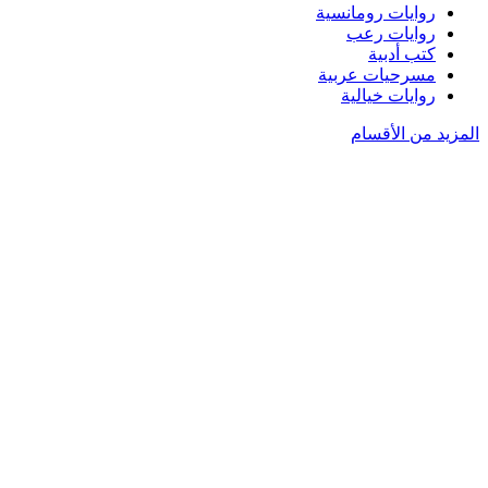
روايات رومانسية
روايات رعب
كتب أدبية
مسرحيات عربية
روايات خيالية
المزيد من الأقسام