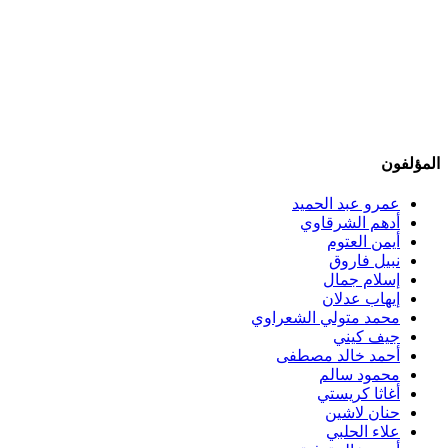
المؤلفون
عمرو عبد الحميد
أدهم الشرقاوي
أيمن العتوم
نبيل فاروق
إسلام جمال
إيهاب عدلان
محمد متولي الشعراوي
جيف كيني
أحمد خالد مصطفى
محمود سالم
أغاثا كريستي
حنان لاشين
علاء الحلبي