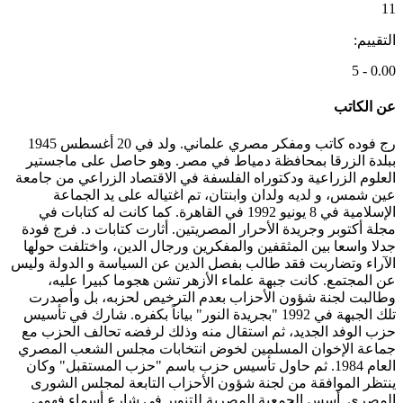
11
التقييم:
0.00 - 5
عن الكاتب
رج فوده كاتب ومفكر مصري علماني. ولد في 20 أغسطس 1945
ببلدة الزرقا بمحافظة دمياط في مصر. وهو حاصل على ماجستير
العلوم الزراعية ودكتوراه الفلسفة في الاقتصاد الزراعي من جامعة
عين شمس، و لديه ولدان وابنتان، تم اغتياله على يد الجماعة
الإسلامية في 8 يونيو 1992 في القاهرة. كما كانت له كتابات في
مجلة أكتوبر وجريدة الأحرار المصريتين. أثارت كتابات د. فرج فودة
جدلا واسعا بين المثقفين والمفكرين ورجال الدين، واختلفت حولها
الآراء وتضاربت فقد طالب بفصل الدين عن السياسة و الدولة وليس
عن المجتمع. كانت جبهة علماء الأزهر تشن هجوما كبيرا عليه،
وطالبت لجنة شؤون الأحزاب بعدم الترخيص لحزبه، بل وأصدرت
تلك الجبهة في 1992 "بجريدة النور" بياناً بكفره. شارك في تأسيس
حزب الوفد الجديد، ثم استقال منه وذلك لرفضه تحالف الحزب مع
جماعة الإخوان المسلمين لخوض انتخابات مجلس الشعب المصري
العام 1984. ثم حاول تأسيس حزب باسم "حزب المستقبل" وكان
ينتظر الموافقة من لجنة شؤون الأحزاب التابعة لمجلس الشورى
المصري. أسس الجمعية المصرية للتنوير في شارع أسماء فهمي