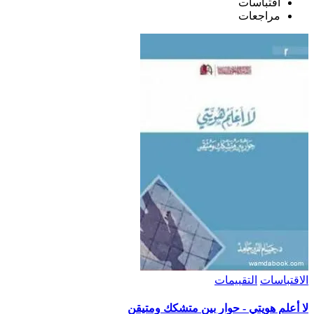
اقتباسات
مراجعات
الاقتباسات
التقييمات
لا أعلم هويتي - حوار بين متشكك ومتيقن