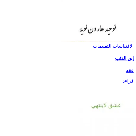
الاقتباسات
التقييمات
إبن الذئب
فقه
قراءة