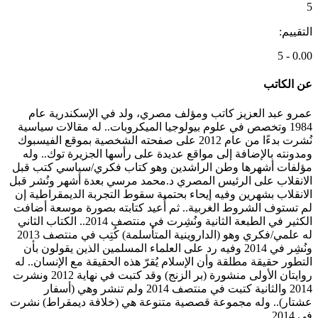
5
التقييم:
0.00 - 5
عن الكاتب
عمرو عبد العزيز كاتب ومؤلف مصري، ولد في الإسكندرية عام
1984 وتخصص في علوم بيولوجيا الميكروبات.. له مقالات سياسية
نُشرت بدءًا من عام 2012 على صفحته الشخصية بموقع الفيسبوك
ومدونته بالإضافة إلى مواقع عديدة على رأسها الجزيرة توك.. وله
مؤلفات أشهرها وطن الراشدين وهو كتاب فكري/سياسي كتب قبل
الانقلاب على الرئيس المصري د.محمد مرسي بعدة أشهر ونُشر قبل
الانقلاب بشهرين وفيه إيحاء بحتمية سقوط التجربة الديمقراطية إن
لم تستوف الشروط الغربية.. ثم أُعيد كتابته بصورة موسعة أضافت
الكثير في الطبعة الثانية ونُشِرت في منتصف 2014.. الكتاب الثاني
له علمي/فكري وهو (الداروينية المتأسلمة) كُتِب في منتصف 2013
ونُشِر في 2014 وفيه رد على العلماء المسلمين الذين يقولون بأن
التطور حقيقة مطلقة وأن الإسلام يُقرّ هذه الحقيقة مع الإنسان.. له
روايتان الأولى منشورة (بر الزنج) وقد كتبت في نهاية 2012 ونشرت
2014 والثانية كتبت في منتصف 2014 ولم تنشر وهي (أسفار
عشتار).. وله مجموعة قصصية متنوعة هي (خلافة ديمقراط) نشرت
في 2014..