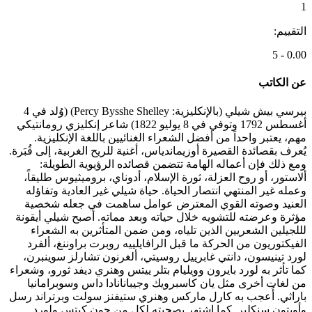
1
التقييم:
0.00 - 5
عن الكاتب
بيرسي بيش شيلي (بالإنكليزية: Percy Bysshe Shelley) (وُلد في 4
أغسطس 1792 وتوفي في 8 يوليو 1822) شاعر إنكليزي رومانتيكي
مهم، يعتبر واحداً من أفضل الشعراء الغنائيين باللغة الإنكليزية.
يُعرف بقصائدة القصيرة أوزيماندياس، أغنية للريح الغربية، إلى قُبَرة.
ومع ذلك فإن أعماله الهامة تتضمن قصائده الرؤيوية الطويلة:
ألاستور، أو روح العزلة، ثورة الإسلام، أدوناي، بروميثيوس طليقاً،
وعمله غير المنتهي انتصار الحياة. حياة شيلي غير العادية وتفاؤله
العنيد وصوته القوي المعترض عوامل ساهمت في جعله شخصية
مؤثرة وعرضته للتشويه خلال حياته وبعد مماته. أصبح شيلي أيقونة
لللجيلين الشعريين الذين تلياه، ومن ضمن المتأثرين به الشعراء
الفيكتوريون من الحركة ما قبل الرافايلييه روبرت براوننغ، ألفرد
لورد تينيسون، دانتي غابرييل روسيتي، ألغرنون تشارلز سوينبرن،
كما تأثر به لورد بايرون وويليام بتلر ييتس وهنري ديفد ثورو، وشعراء
من لغات أخرى مثل يان كاسبرويك وجيبانانادا داس وسوبرامانيا
باراثي. أُعجب به كارل ماركس وهنري ستيفنز سولت وبرتراند رسل
وأوبتون سنكلير. كما اشتهر بصحبته لكل من جون كيتس ولورد